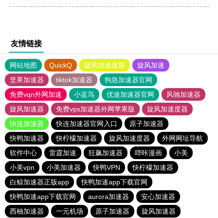
友情链接
网站地图
QuickQ
旋风加速度器
旋风加速
坚果加速器
tiktok加速器
狗急加速器官网
免费vqn外网加速
小蓝鸟
优途加速器官网
风驰加速器
旋风加速器
免费vps加速器外网苹果版
旋风加速度器
快连加速器
快连加速器官网入口
原子加速器
快鸭加速器
快柠檬加速器
旋风加速度器
外网网址导航
软件中心
雷霆加速
狂飙加速器
哔咔漫画
小美
小美vpn
小美加速器
快鸭VPN
快柠檬加速器
白鲸加速器正版app
快鸭加速app下载官网
快鸭加速app下载官网
aurora加速器
安心加速器
西柚加速器
一元机场
原子加速器
旋风加速器