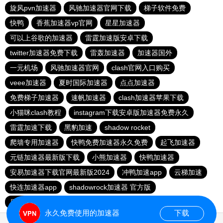
旋风pvn加速器
风驰加速器官网下载
梯子软件免费
快鸭
香蕉加速器vp官网
星星加速器
可以上谷歌的加速器
雷霆加速版安卓下载
twitter加速器免费下载
雷轰加速器
加速器国外
一元机场
风驰加速器官网
clash官网入口购买
veee加速器
夏时国际加速器
点点加速器
免费梯子加速器
速帆加速器
clash加速器苹果下载
小猫咪clash教程
instagram下载安卓版加速器免费永久
雷霆加速下载
黑豹加速
shadow rocket
爬墙专用加速器
快鸭免费加速器永久免费
起飞加速器
元链加速器最新版下载
小熊加速器
快鸭加速器
安易加速器下载官网最新版2024
冲鸭加速app
云梯加速
快连加速器app
shadowrock加速器 官方版
原子加速器app下载官网最新版
疾风加速器
永久免费使用的加速器
下载