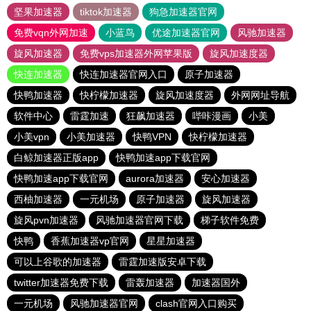
坚果加速器
tiktok加速器
狗急加速器官网
免费vqn外网加速
小蓝鸟
优途加速器官网
风驰加速器
旋风加速器
免费vps加速器外网苹果版
旋风加速度器
快连加速器
快连加速器官网入口
原子加速器
快鸭加速器
快柠檬加速器
旋风加速度器
外网网址导航
软件中心
雷霆加速
狂飙加速器
哔咔漫画
小美
小美vpn
小美加速器
快鸭VPN
快柠檬加速器
白鲸加速器正版app
快鸭加速app下载官网
快鸭加速app下载官网
aurora加速器
安心加速器
西柚加速器
一元机场
原子加速器
旋风加速器
旋风pvn加速器
风驰加速器官网下载
梯子软件免费
快鸭
香蕉加速器vp官网
星星加速器
可以上谷歌的加速器
雷霆加速版安卓下载
twitter加速器免费下载
雷轰加速器
加速器国外
一元机场
风驰加速器官网
clash官网入口购买