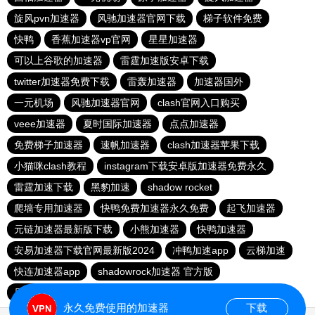
旋风pvn加速器
风驰加速器官网下载
梯子软件免费
快鸭
香蕉加速器vp官网
星星加速器
可以上谷歌的加速器
雷霆加速版安卓下载
twitter加速器免费下载
雷轰加速器
加速器国外
一元机场
风驰加速器官网
clash官网入口购买
veee加速器
夏时国际加速器
点点加速器
免费梯子加速器
速帆加速器
clash加速器苹果下载
小猫咪clash教程
instagram下载安卓版加速器免费永久
雷霆加速下载
黑豹加速
shadow rocket
爬墙专用加速器
快鸭免费加速器永久免费
起飞加速器
元链加速器最新版下载
小熊加速器
快鸭加速器
安易加速器下载官网最新版2024
冲鸭加速app
云梯加速
快连加速器app
shadowrock加速器 官方版
原子加速器app下载官网最新版
疾风加速器
永久免费使用的加速器
下载