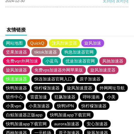
2024-12-30
支持
[0]
反对
[0]
友情链接
网站地图
QuickQ
旋风加速度器
旋风加速
坚果加速器
tiktok加速器
狗急加速器官网
免费vqn外网加速
小蓝鸟
优途加速器官网
风驰加速器
旋风加速器
免费vps加速器外网苹果版
旋风加速度器
快连加速器
快连加速器官网入口
原子加速器
快鸭加速器
快柠檬加速器
旋风加速度器
外网网址导航
软件中心
雷霆加速
狂飙加速器
哔咔漫画
小美
小美vpn
小美加速器
快鸭VPN
快柠檬加速器
白鲸加速器正版app
快鸭加速app下载官网
快鸭加速app下载官网
aurora加速器
安心加速器
西柚加速器
一元机场
原子加速器
旋风加速器