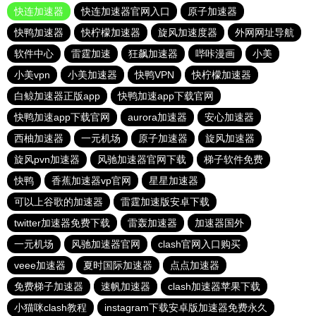
快连加速器
快连加速器官网入口
原子加速器
快鸭加速器
快柠檬加速器
旋风加速度器
外网网址导航
软件中心
雷霆加速
狂飙加速器
哔咔漫画
小美
小美vpn
小美加速器
快鸭VPN
快柠檬加速器
白鲸加速器正版app
快鸭加速app下载官网
快鸭加速app下载官网
aurora加速器
安心加速器
西柚加速器
一元机场
原子加速器
旋风加速器
旋风pvn加速器
风驰加速器官网下载
梯子软件免费
快鸭
香蕉加速器vp官网
星星加速器
可以上谷歌的加速器
雷霆加速版安卓下载
twitter加速器免费下载
雷轰加速器
加速器国外
一元机场
风驰加速器官网
clash官网入口购买
veee加速器
夏时国际加速器
点点加速器
免费梯子加速器
速帆加速器
clash加速器苹果下载
小猫咪clash教程
instagram下载安卓版加速器免费永久