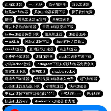
西柚加速器
一元机场
原子加速器
旋风加速器
旋风pvn加速器
风驰加速器官网下载
梯子软件免费
快鸭
香蕉加速器vp官网
星星加速器
可以上谷歌的加速器
雷霆加速版安卓下载
twitter加速器免费下载
雷轰加速器
加速器国外
一元机场
风驰加速器官网
clash官网入口购买
veee加速器
夏时国际加速器
点点加速器
免费梯子加速器
速帆加速器
clash加速器苹果下载
小猫咪clash教程
instagram下载安卓版加速器免费永久
雷霆加速下载
黑豹加速
shadow rocket
爬墙专用加速器
快鸭免费加速器永久免费
起飞加速器
元链加速器最新版下载
小熊加速器
快鸭加速器
安易加速器下载官网最新版2024
冲鸭加速app
云梯加速
快连加速器app
shadowrock加速器 官方版
原子加速器app下载官网最新版
疾风加速器