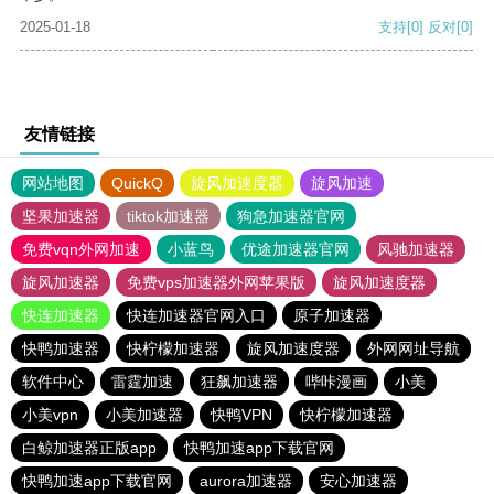
2025-01-18
支持
[0]
反对
[0]
友情链接
网站地图
QuickQ
旋风加速度器
旋风加速
坚果加速器
tiktok加速器
狗急加速器官网
免费vqn外网加速
小蓝鸟
优途加速器官网
风驰加速器
旋风加速器
免费vps加速器外网苹果版
旋风加速度器
快连加速器
快连加速器官网入口
原子加速器
快鸭加速器
快柠檬加速器
旋风加速度器
外网网址导航
软件中心
雷霆加速
狂飙加速器
哔咔漫画
小美
小美vpn
小美加速器
快鸭VPN
快柠檬加速器
白鲸加速器正版app
快鸭加速app下载官网
快鸭加速app下载官网
aurora加速器
安心加速器