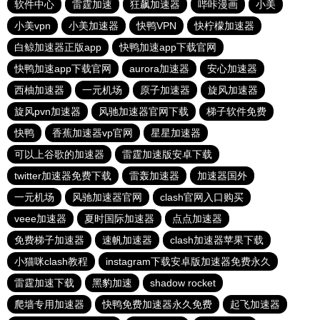
软件中心
雷霆加速
狂飙加速器
哔咔漫画
小美
小美vpn
小美加速器
快鸭VPN
快柠檬加速器
白鲸加速器正版app
快鸭加速app下载官网
快鸭加速app下载官网
aurora加速器
安心加速器
西柚加速器
一元机场
原子加速器
旋风加速器
旋风pvn加速器
风驰加速器官网下载
梯子软件免费
快鸭
香蕉加速器vp官网
星星加速器
可以上谷歌的加速器
雷霆加速版安卓下载
twitter加速器免费下载
雷轰加速器
加速器国外
一元机场
风驰加速器官网
clash官网入口购买
veee加速器
夏时国际加速器
点点加速器
免费梯子加速器
速帆加速器
clash加速器苹果下载
小猫咪clash教程
instagram下载安卓版加速器免费永久
雷霆加速下载
黑豹加速
shadow rocket
爬墙专用加速器
快鸭免费加速器永久免费
起飞加速器