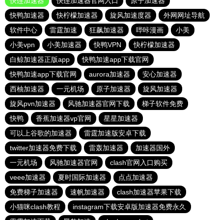
快连加速器
快连加速器官网入口
原子加速器
快鸭加速器
快柠檬加速器
旋风加速度器
外网网址导航
软件中心
雷霆加速
狂飙加速器
哔咔漫画
小美
小美vpn
小美加速器
快鸭VPN
快柠檬加速器
白鲸加速器正版app
快鸭加速app下载官网
快鸭加速app下载官网
aurora加速器
安心加速器
西柚加速器
一元机场
原子加速器
旋风加速器
旋风pvn加速器
风驰加速器官网下载
梯子软件免费
快鸭
香蕉加速器vp官网
星星加速器
可以上谷歌的加速器
雷霆加速版安卓下载
twitter加速器免费下载
雷轰加速器
加速器国外
一元机场
风驰加速器官网
clash官网入口购买
veee加速器
夏时国际加速器
点点加速器
免费梯子加速器
速帆加速器
clash加速器苹果下载
小猫咪clash教程
instagram下载安卓版加速器免费永久