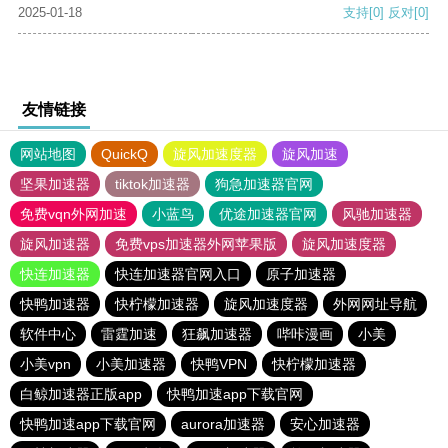
2025-01-18
支持
[0]
反对
[0]
友情链接
网站地图
QuickQ
旋风加速度器
旋风加速
坚果加速器
tiktok加速器
狗急加速器官网
免费vqn外网加速
小蓝鸟
优途加速器官网
风驰加速器
旋风加速器
免费vps加速器外网苹果版
旋风加速度器
快连加速器
快连加速器官网入口
原子加速器
快鸭加速器
快柠檬加速器
旋风加速度器
外网网址导航
软件中心
雷霆加速
狂飙加速器
哔咔漫画
小美
小美vpn
小美加速器
快鸭VPN
快柠檬加速器
白鲸加速器正版app
快鸭加速app下载官网
快鸭加速app下载官网
aurora加速器
安心加速器