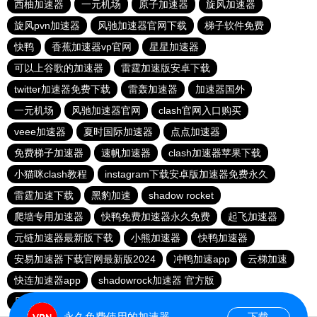
西柚加速器
一元机场
原子加速器
旋风加速器
旋风pvn加速器
风驰加速器官网下载
梯子软件免费
快鸭
香蕉加速器vp官网
星星加速器
可以上谷歌的加速器
雷霆加速版安卓下载
twitter加速器免费下载
雷轰加速器
加速器国外
一元机场
风驰加速器官网
clash官网入口购买
veee加速器
夏时国际加速器
点点加速器
免费梯子加速器
速帆加速器
clash加速器苹果下载
小猫咪clash教程
instagram下载安卓版加速器免费永久
雷霆加速下载
黑豹加速
shadow rocket
爬墙专用加速器
快鸭免费加速器永久免费
起飞加速器
元链加速器最新版下载
小熊加速器
快鸭加速器
安易加速器下载官网最新版2024
冲鸭加速app
云梯加速
快连加速器app
shadowrock加速器 官方版
原子加速器app下载官网最新版
疾风加速器
永久免费使用的加速器
下载