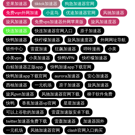
坚果加速器
tiktok加速器
狗急加速器官网
免费vqn外网加速
小蓝鸟
优途加速器官网
风驰加速器
旋风加速器
免费vps加速器外网苹果版
旋风加速度器
快连加速器
快连加速器官网入口
原子加速器
快鸭加速器
快柠檬加速器
旋风加速度器
外网网址导航
软件中心
雷霆加速
狂飙加速器
哔咔漫画
小美
小美vpn
小美加速器
快鸭VPN
快柠檬加速器
白鲸加速器正版app
快鸭加速app下载官网
快鸭加速app下载官网
aurora加速器
安心加速器
西柚加速器
一元机场
原子加速器
旋风加速器
旋风pvn加速器
风驰加速器官网下载
梯子软件免费
快鸭
香蕉加速器vp官网
星星加速器
可以上谷歌的加速器
雷霆加速版安卓下载
twitter加速器免费下载
雷轰加速器
加速器国外
一元机场
风驰加速器官网
clash官网入口购买