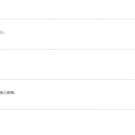
心。
够放心购物。